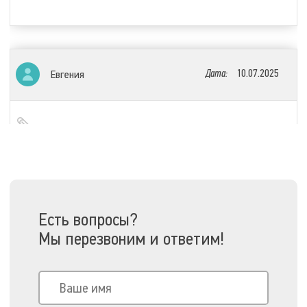
Дата:
10.07.2025
Евгения
Заказываю в этом магазине уже не в первый раз и
абсолютно всё устраивает. Очень просто сделать
заказ в интернет-магазине, никаких сложностей не
возникло. Компетентные сотрудники службы
поддержки, приятно с ними разговаривать.
Быстрая доставка, и обработка заказа. Мой заказ
привезли в тот же день. Всем рекомендую.
Есть вопросы?
Мы перезвоним и ответим!
Страницы:
1
2
3
4
5
13
. . . . . .