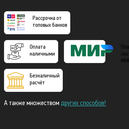
Рассрочка от
топовых банков
Оплата
Пла
наличными
сис
МИ
Безналичный
расчёт
А также множеством
других способов!