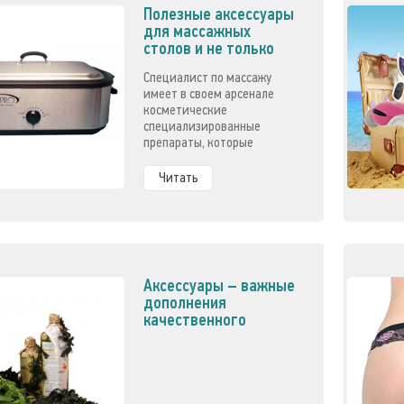
Полезные аксессуары
для массажных
столов и не только
Специалист по массажу
имеет в своем арсенале
косметические
специализированные
препараты, которые
помогают усилить
лечебный эффект и
Читать
доставляют немало
удовольствия клиентам.
Более подробно читайте в
нашей статье
Аксессуары – важные
дополнения
качественного
массажа