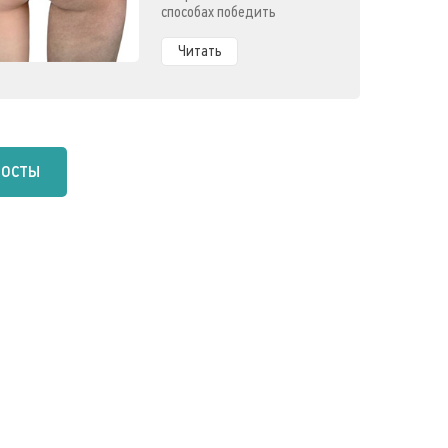
способах победить
целлюлит.
Читать
посты