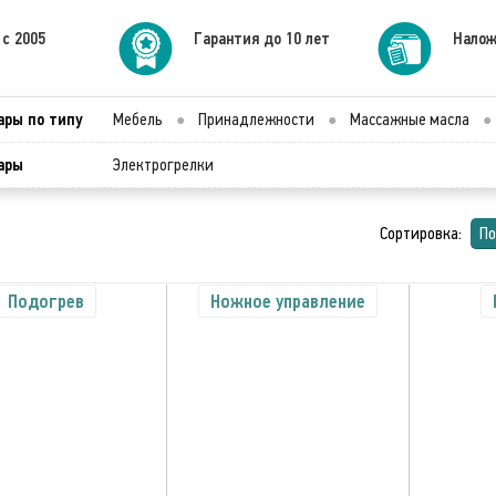
 с 2005
Гарантия до 10 лет
Налож
ары по типу
Мебель
●
Принадлежности
●
Массажные масла
●
ары
Электрогрелки
Сортировка:
По
Подогрев
Ножное управление