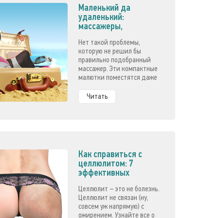
Маленький да
удаленький:
массажеры,
незаменимые в
Нет такой проблемы,
отпуске
которую не решил бы
правильно подобранный
массажер. Эти компактные
малютки поместятся даже
в ручную кладь и не дадут
испортить отпуск!
Читать
Как справиться с
целлюлитом: 7
эффективных
методов
Целлюлит – это не болезнь.
Целлюлит не связан (ну,
совсем уж напрямую) с
ожирением. Узнайте все о