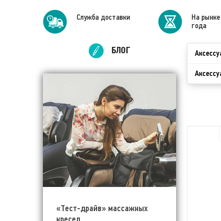
Cлужба доставки
На рынке
года
БЛОГ
Аксессу
Аксессу
«Тест-драйв» массажных
кресел