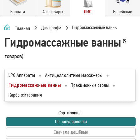
Кровати
Аксессуары
ПМО
Корейские
Гидромассажные ванны
Для профи
Главная
Гидромассажные ванны
(9
товаров)
LPG Аппараты
●
Антицеллюлитные массажеры
●
Гидромассажные ванны
●
Тракционные столы
●
Карбокситерапия
Сортировка:
По популярности
Сначала дешёвые