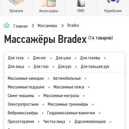
Кровати
Аксессуары
ПМО
Корейские
Bradex
Массажеры
Главная
Массажёры Bradex
(14 товаров)
Для тела
●
Для ног
●
Для шеи
●
Для головы
●
Для лица
●
Для глаз
●
Для рук
●
Для пальцев рук
Массажные накидки
●
Автомобильные
●
Массажные подушки
●
Массажные пояса
●
Свинг-машины
●
Массажные матрасы
●
Электропростыни
●
Массажные тренажёры
●
Вибромассажёры
●
Гидромассажные ванночки
●
Прессотерапия
●
Чистка лица
●
Дарсонвализация
●