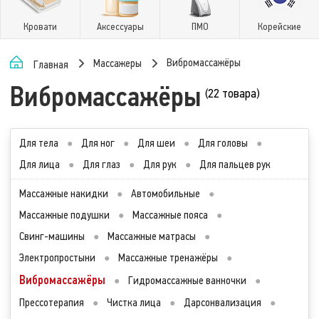
Кровати
Аксессуары
ПМО
Корейские
Вибромассажёры
Массажеры
Главная
Вибромассажёры
(22 товара)
Для тела
●
Для ног
●
Для шеи
●
Для головы
●
Для лица
●
Для глаз
●
Для рук
●
Для пальцев рук
Массажные накидки
●
Автомобильные
●
Массажные подушки
●
Массажные пояса
●
Свинг-машины
●
Массажные матрасы
●
Электропростыни
●
Массажные тренажёры
●
Вибромассажёры
●
Гидромассажные ванночки
●
Прессотерапия
●
Чистка лица
●
Дарсонвализация
●