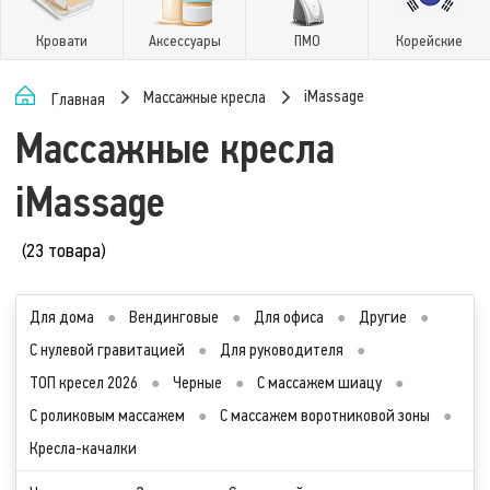
Кровати
Аксессуары
ПМО
Корейские
iMassage
Массажные кресла
Главная
Массажные кресла
iMassage
(23 товара)
Для дома
●
Вендинговые
●
Для офиса
●
Другие
●
С нулевой гравитацией
●
Для руководителя
●
ТОП кресел 2026
●
Черные
●
С массажем шиацу
●
С роликовым массажем
●
С массажем воротниковой зоны
●
Кресла-качалки