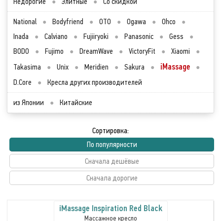
Недорогие
●
Элитные
●
Со скидкой
National
●
Bodyfriend
●
OTO
●
Ogawa
●
Ohco
●
Inada
●
Calviano
●
Fujiiryoki
●
Panasonic
●
Gess
●
BODO
●
Fujimo
●
DreamWave
●
VictoryFit
●
Xiaomi
●
iMassage
Takasima
●
Unix
●
Meridien
●
Sakura
●
●
D.Core
●
Кресла других производителей
из Японии
●
Китайские
Сортировка:
По популярности
Сначала дешёвые
Сначала дорогие
iMassage Inspiration Red Black
Массажное кресло