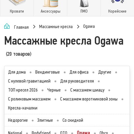
Кровати
Аксессуары
ПМО
Корейские
Ogawa
Массажные кресла
Главная
Массажные кресла Ogawa
(20 товаров)
Для дома
●
Вендинговые
●
Для офиса
●
Другие
●
С нулевой гравитацией
●
Для руководителя
●
ТОП кресел 2026
●
Черные
●
С массажем шиацу
●
С роликовым массажем
●
С массажем воротниковой зоны
●
Кресла-качалки
Недорогие
●
Элитные
●
Со скидкой
Ogawa
National
●
Bodyfriend
●
OTO
●
●
Ohco
●