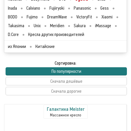
Inada
●
Calviano
●
Fujiiryoki
●
Panasonic
●
Gess
●
BODO
●
Fujimo
●
DreamWave
●
VictoryFit
●
Xiaomi
●
Takasima
●
Unix
●
Meridien
●
Sakura
●
iMassage
●
D.Core
●
Кресла других производителей
из Японии
●
Китайские
Сортировка:
По популярности
Сначала дешёвые
Сначала дорогие
Галактика Meister
Массажное кресло