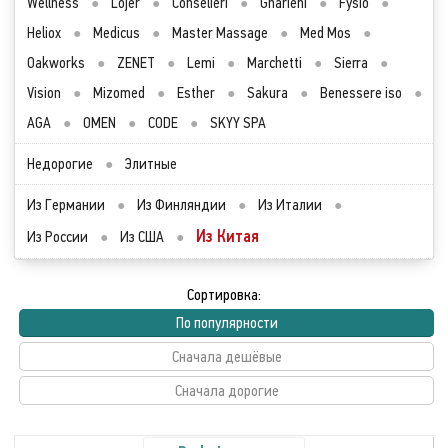
Wellness
●
Lojer
●
Conselieri
●
Gharieni
●
Fysio
●
Heliox
●
Medicus
●
Master Massage
●
Med Mos
●
Oakworks
●
ZENET
●
Lemi
●
Marchetti
●
Sierra
●
Vision
●
Mizomed
●
Esther
●
Sakura
●
Benessere iso
●
AGA
●
OMEN
●
CODE
●
SKYY SPA
Недорогие
●
Элитные
Из Германии
●
Из Финляндии
●
Из Италии
●
Из Китая
Из России
●
Из США
●
Сортировка:
По популярности
Сначала дешёвые
Сначала дорогие