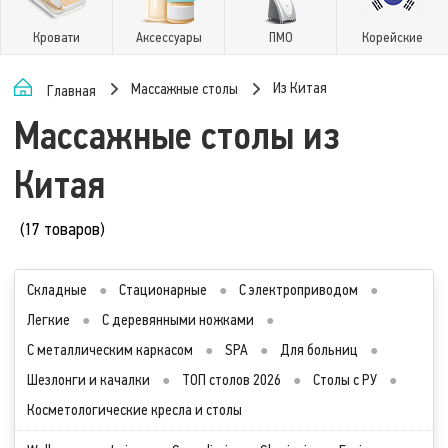
Кровати
Аксессуары
ПМО
Корейские
Из Китая
Массажные столы
Главная
Массажные столы из
Китая
(17 товаров)
Складные
●
Стационарные
●
С электроприводом
●
Легкие
●
С деревянными ножками
●
С металлическим каркасом
●
SPA
●
Для больниц
●
Шезлонги и качалки
●
ТОП столов 2026
●
Столы с РУ
●
Косметологические кресла и столы