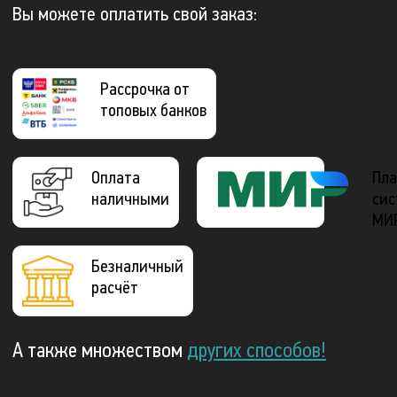
Вы можете оплатить свой заказ:
Рассрочка от
топовых банков
Оплата
Пла
наличными
сис
МИ
Безналичный
расчёт
А также множеством
других способов!