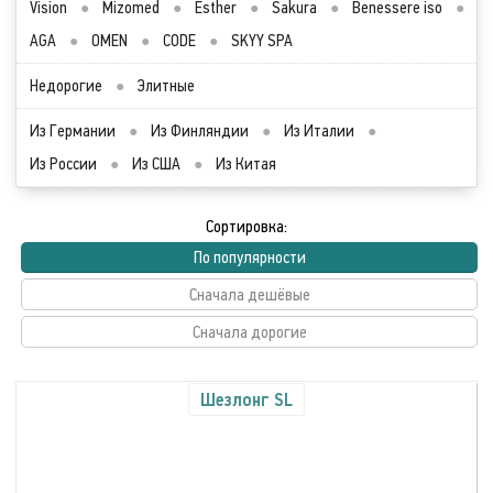
Vision
●
Mizomed
●
Esther
●
Sakura
●
Benessere iso
●
AGA
●
OMEN
●
CODE
●
SKYY SPA
Недорогие
●
Элитные
Из Германии
●
Из Финляндии
●
Из Италии
●
Из России
●
Из США
●
Из Китая
Сортировка:
По популярности
Сначала дешёвые
Сначала дорогие
Шезлонг SL