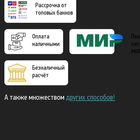
Рассрочка от
топовых банков
Оплата
Пла
наличными
сис
МИ
Безналичный
расчёт
А также множеством
других способов!