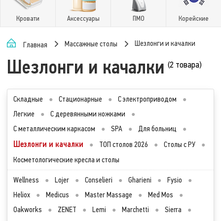
Кровати
Аксессуары
ПМО
Корейские
Шезлонги и качалки
Массажные столы
Главная
Шезлонги и качалки
(2 товара)
Складные
●
Стационарные
●
С электроприводом
●
Легкие
●
С деревянными ножками
●
С металлическим каркасом
●
SPA
●
Для больниц
●
Шезлонги и качалки
●
ТОП столов 2026
●
Столы с РУ
●
Косметологические кресла и столы
Wellness
●
Lojer
●
Conselieri
●
Gharieni
●
Fysio
●
Heliox
●
Medicus
●
Master Massage
●
Med Mos
●
Oakworks
●
ZENET
●
Lemi
●
Marchetti
●
Sierra
●