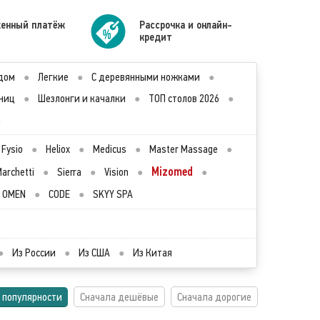
енный платёж
Рассрочка и онлайн-
кредит
дом
●
Легкие
●
С деревянными ножками
●
ниц
●
Шезлонги и качалки
●
ТОП столов 2026
●
ы
Fysio
●
Heliox
●
Medicus
●
Master Massage
●
Mizomed
archetti
●
Sierra
●
Vision
●
●
OMEN
●
CODE
●
SKYY SPA
●
Из России
●
Из США
●
Из Китая
 популярности
Сначала дешёвые
Сначала дорогие