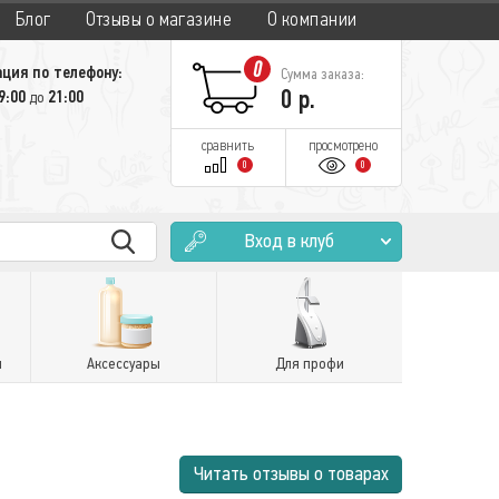
Блог
Отзывы о магазине
О компании
0
ция по телефону:
Сумма заказа:
0
р.
9:00
21:00
до
сравнить
просмотрено
0
0
Вход в клуб
и
Аксессуары
Для профи
Читать отзывы о товарах