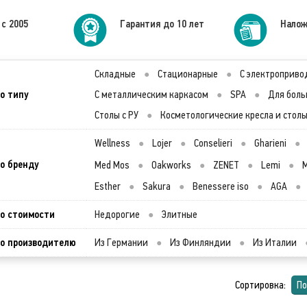
 с 2005
Гарантия до 10 лет
Налож
Складные
●
Стационарные
●
С электроприво
о типу
С металлическим каркасом
●
SPA
●
Для боль
Столы с РУ
●
Косметологические кресла и стол
Wellness
●
Lojer
●
Conselieri
●
Gharieni
●
о бренду
Med Mos
●
Oakworks
●
ZENET
●
Lemi
●
M
Esther
●
Sakura
●
Benessere iso
●
AGA
●
о стоимости
Недорогие
●
Элитные
о производителю
Из Германии
●
Из Финляндии
●
Из Италии
Сортировка:
По