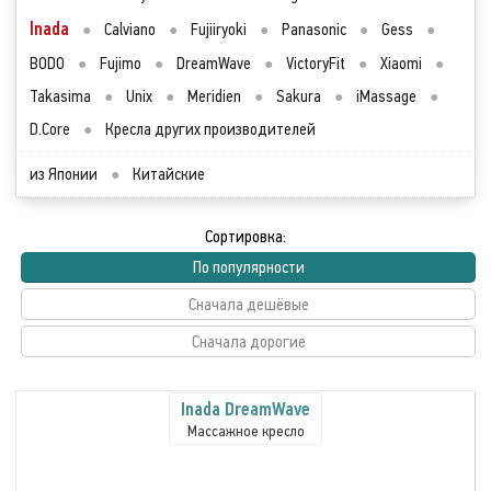
Inada
●
Calviano
●
Fujiiryoki
●
Panasonic
●
Gess
●
BODO
●
Fujimo
●
DreamWave
●
VictoryFit
●
Xiaomi
●
Takasima
●
Unix
●
Meridien
●
Sakura
●
iMassage
●
D.Core
●
Кресла других производителей
из Японии
●
Китайские
Сортировка:
По популярности
Сначала дешёвые
Сначала дорогие
Inada DreamWave
Массажное кресло