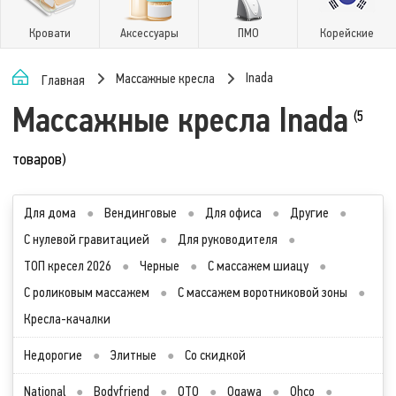
Кровати
Аксессуары
ПМО
Корейские
Inada
Массажные кресла
Главная
Массажные кресла Inada
(5
товаров)
Для дома
●
Вендинговые
●
Для офиса
●
Другие
●
С нулевой гравитацией
●
Для руководителя
●
ТОП кресел 2026
●
Черные
●
С массажем шиацу
●
С роликовым массажем
●
С массажем воротниковой зоны
●
Кресла-качалки
Недорогие
●
Элитные
●
Со скидкой
National
●
Bodyfriend
●
OTO
●
Ogawa
●
Ohco
●