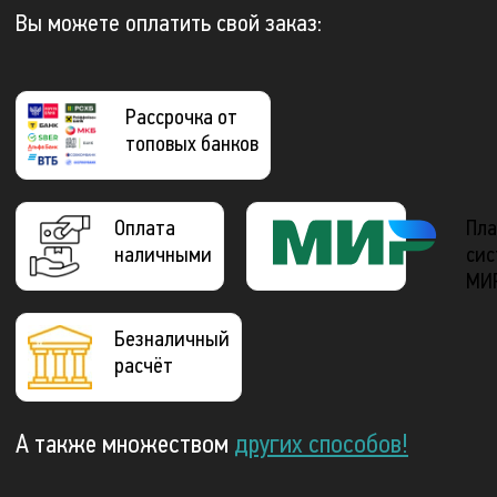
Вы можете оплатить свой заказ:
Рассрочка от
топовых банков
Оплата
Пла
наличными
сис
МИ
Безналичный
расчёт
А также множеством
других способов!