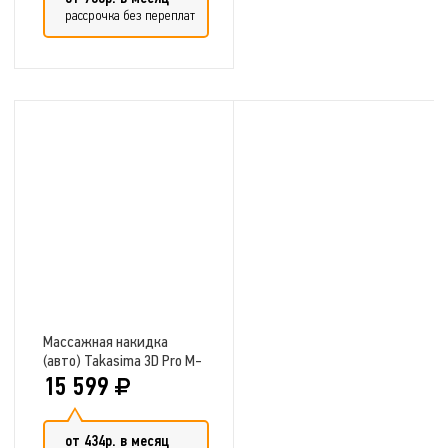
рассрочка без переплат
Добавить в сравнение
Массажная накидка
(авто) Takasima 3D Pro M-
6601
15 599
от 434р. в месяц