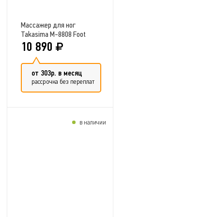
Массажер для ног
Takasima M-8808 Foot
massager
10 890
от 303р. в месяц
рассрочка без переплат
в наличии
Добавить в сравнение