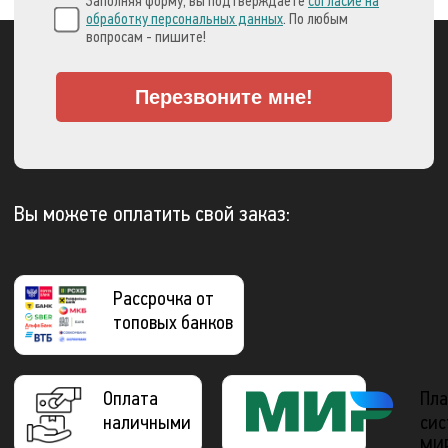
Заполняя форму, вы подтверждаете
согласие на
обработку персональных данных
. По любым
вопросам - пишите!
Перезвоните мне!
Вы можете оплатить свой заказ:
Рассрочка от
топовых банков
Оплата
Пла
наличными
сис
МИ