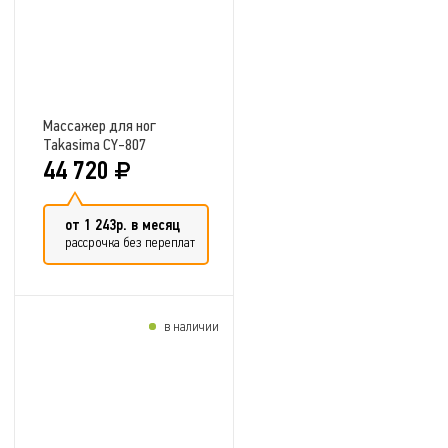
Массажер для ног
Takasima CY-807
44 720
от 1 243р. в месяц
рассрочка без переплат
в наличии
Добавить в сравнение