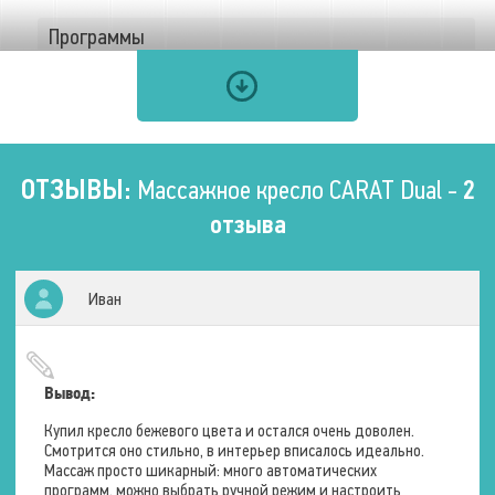
Программы
Количество автоматических
программ
10 шт.
Количество запоминаемых
программ
3 шт.
ОТЗЫВЫ:
Массажное кресло CARAT Dual -
2
Количество комбинаций
массажа
3 шт.
отзыва
Таймер
3 мин
5 мин
10 мин
Иван
30 мин
20 мин
Типы программ
Расслабление
Восстанавливающий
Вывод:
Растягивание
Тонизирующий
Купил кресло бежевого цвета и остался очень доволен.
Нижняя область спины
Смотрится оно стильно, в интерьер вписалось идеально.
Тайское растягивание
Массаж просто шикарный: много автоматических
Только воздушнокомпрессионный
программ, можно выбрать ручной режим и настроить