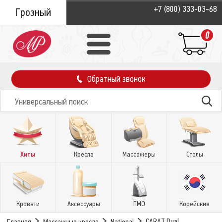
+7 (800) 333-03-68
Грозный
0
Обратный звонок
Хиты
Кресла
Массажеры
Столы
Кровати
Аксессуары
ПМО
Корейские
CARAT Dual