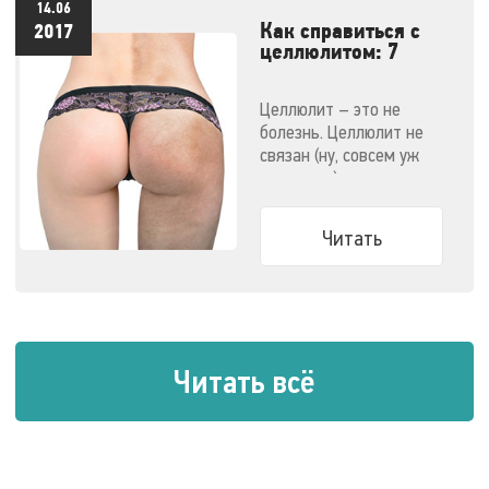
14.06
Как справиться с
2017
целлюлитом: 7
эффективных
методов
Целлюлит – это не
болезнь. Целлюлит не
связан (ну, совсем уж
напрямую) с ожирением.
Узнайте все о способах
победить целлюлит.
Читать
Читать всё