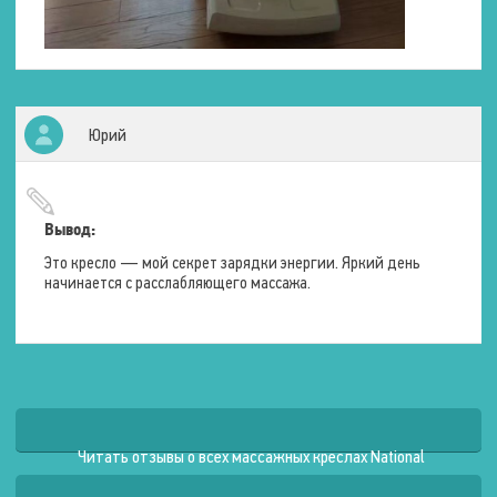
Шея
Руки
Ладони
Спина
Поясница
Ноги
Ягодицы
Юрий
Бёдра
Икры
Стопы
Количество ручных
Вывод:
программ
6 шт.
Это кресло — мой секрет зарядки энергии. Яркий день
начинается с расслабляющего массажа.
Мультимедия
Пульт управления
Проводной
Беспроводной
Сенсорный пульт
Возможность подключения
iOS
Читать отзывы о всех массажных креслах National
к системе
Android