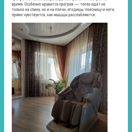
Вытягивание
время. Особенно нравится прогрев — тепло идёт не
только на спину, но и на плечи, ягодицы, поясницу и ноги,
Количество точек
прямо чувствуется, как мышцы расслабляются.
воздействия
275 шт.
Размеры (в положении лёжа)
Длина
180 – 250 см.
Ширина
85 см.
Высота
75 см.
Функции
Сканирование тела
4D-массаж
Zero-G (Нулевая
гравитация)
2 положения
Вытяжка
Спина
Пауза