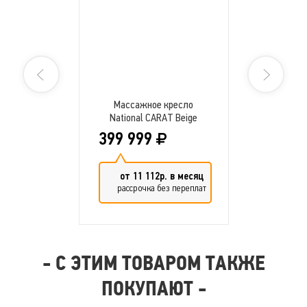
Китайский массаж
Тайский массаж
Размеры (в положении сидя)
Длина
Массажное кресло
157 см.
National CARAT Beige
Ширина
74 см.
399 999
Высота
117 см.
от 11 112р. в месяц
Вибрационный массаж
рассрочка без переплат
Количество уровней
интенсивности
5 уровней
Акупунктурный массаж
- С ЭТИМ ТОВАРОМ ТАКЖЕ
ПОКУПАЮТ -
Зоны воздействия
Поясница