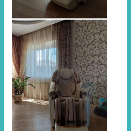
Воздушно-компрессионный массаж
Количество воздушных
подушек
36 шт.
Air Cross
Air Twist
Техники массажа
Волнообразная
Массаж
Типы массажа
Роликовый
Воздушно-компрессионный
Акупунктурный
Ударный
Тепловой
Зоны воздействия
Глаза