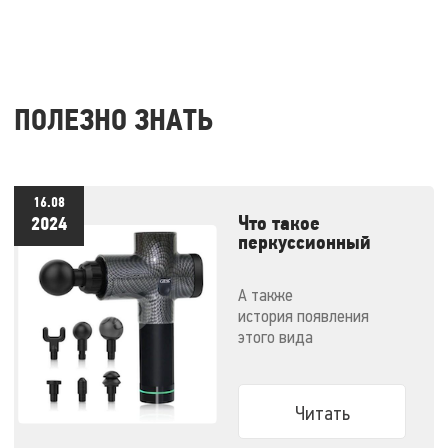
ПОЛЕЗНО ЗНАТЬ
16.08
Что такое
2024
перкуссионный
массажер и как им
правильно
А также
пользоваться
история появления
этого вида
массажеров и советы по
выбору конкретной
модели
Читать