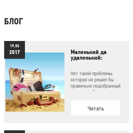
БЛОГ
19.06
Маленький да
2017
удаленький:
массажеры,
незаменимые в
Нет такой проблемы,
отпуске
которую не решил бы
правильно подобранный
массажер. Эти
компактные малютки
поместятся даже в
Читать
ручную кладь и не
дадут испортить
отпуск!