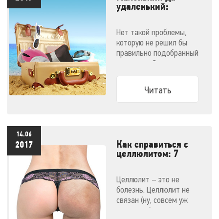
удаленький:
массажеры,
незаменимые в
Нет такой проблемы,
отпуске
которую не решил бы
правильно подобранный
массажер. Эти
компактные малютки
поместятся даже в
Читать
ручную кладь и не
дадут испортить
отпуск!
14.06
Как справиться с
2017
целлюлитом: 7
эффективных
методов
Целлюлит – это не
болезнь. Целлюлит не
связан (ну, совсем уж
напрямую) с ожирением.