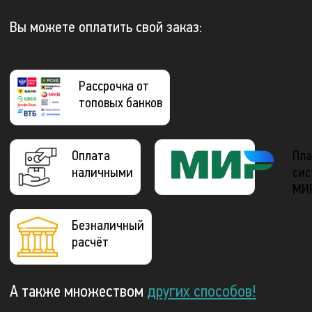
Вы можете оплатить свой заказ:
Рассрочка от
топовых банков
Оплата
Пла
наличными
сис
МИ
Безналичный
расчёт
А также множеством
других способов!