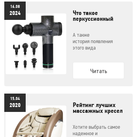
16.08
Что такое
2024
перкуссионный
массажер и как им
правильно
А также
пользоваться
история появления
этого вида
массажеров и советы по
выбору конкретной
модели
Читать
15.04
Рейтинг лучших
2020
массажных кресел
- 2020
Хотите выбрать самое
надежное и