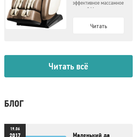
эффективное массажное
кресло? Мы
решили облегчить вам
задачу.
Читать
Читать всё
БЛОГ
19.06
Маленький да
2017