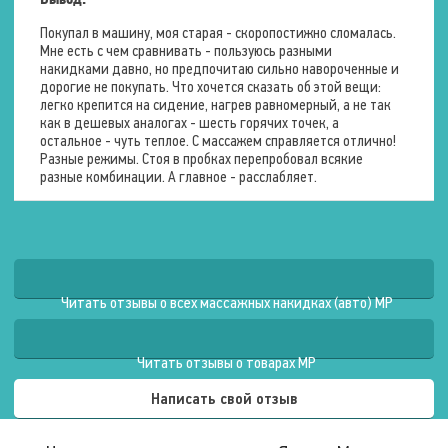
Вывод:
Покупал в машину, моя старая - скоропостижно сломалась.
Мне есть с чем сравнивать - пользуюсь разными
накидками давно, но предпочитаю сильно навороченные и
дорогие не покупать. Что хочется сказать об этой вещи:
легко крепится на сидение, нагрев равномерный, а не так
как в дешевых аналогах - шесть горячих точек, а
остальное - чуть теплое. С массажем справляется отлично!
Разные режимы. Стоя в пробках перепробовал всякие
разные комбинации. А главное - расслабляет.
Читать отзывы о всех массажных накидках (авто) MP
Читать отзывы о товарах MP
Написать свой отзыв