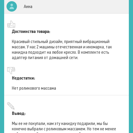
Анна
Тепловой массаж
Зоны воздействия
Ягодицы
Бёдра
Достоинства товара:
Красивый стильный дизайн, приятный вибрационный
Магнитотерапия
массаж. У нас 2 машины отечественная и иномарка, так
накидка подходит на любое кресло. В комплекте есть
Зоны воздействия
Шея
адаптер питания от домашней сети.
Плечи
Спина
Поясница
Ягодицы
Недостатки:
Бёдра
Нет роликового массажа
Функции
Вывод:
Эффект массажа
Общеоздоравливающий
Мы ее не покупали, нам эту накидку подарили, мы бы
конечно выбрали с роликовым массажем. Но тем не менее