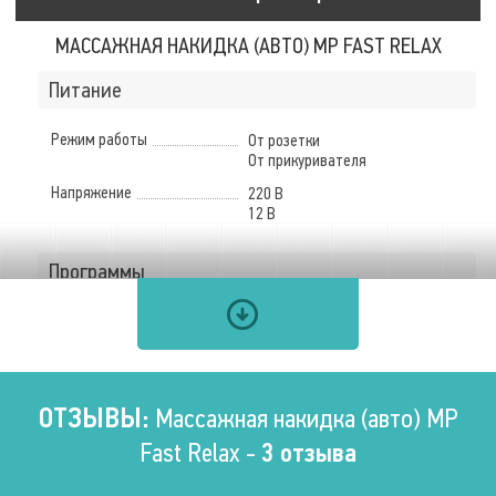
МАССАЖНАЯ НАКИДКА (АВТО) MP FAST RELAX
Питание
Режим работы
От розетки
От прикуривателя
Напряжение
220 В
12 В
Программы
Количество автоматических
программ
8 шт.
Массаж
ОТЗЫВЫ:
Массажная накидка (авто) MP
Fast Relax -
3 отзыва
Типы массажа
Тепловой
Вибрационный
Магнитотерапия