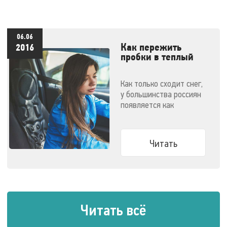
06.06
Как пережить
2016
пробки в теплый
сезон?
Как только сходит снег,
у большинства россиян
появляется как
минимум один
дополнительный повод
стоять в пробках - это
Читать
дачи.
Читать всё