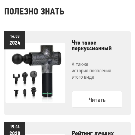
ПОЛЕЗНО ЗНАТЬ
16.08
Что такое
2024
перкуссионный
массажер и как им
правильно
А также
пользоваться
история появления
этого вида
массажеров и советы по
выбору конкретной
модели
Читать
15.04
Рейтинг лучших
2020