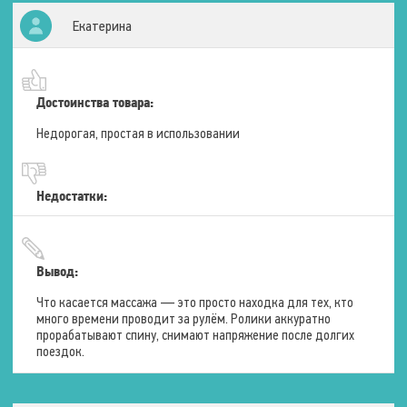
Зоны воздействия
Шея
Екатерина
Плечи
Спина
Поясница
Ягодицы
Достоинства товара:
Бёдра
Недорогая, простая в использовании
Вес
Недостатки:
Брутто (с упаковкой)
1,8 кг.
Вибрационный массаж
Вывод:
Что касается массажа — это просто находка для тех, кто
Зоны воздействия
Шея
много времени проводит за рулём. Ролики аккуратно
Плечи
прорабатывают спину, снимают напряжение после долгих
Спина
поездок.
Поясница
Ягодицы
Бёдра