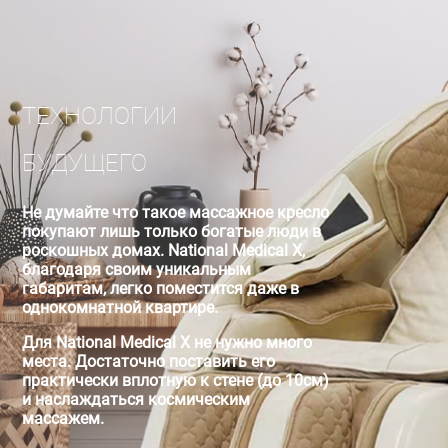
ТЕХНОЛОГИИ
БУДУЩЕГО
Не думайте что такое массажное кресло
покупают лишь только богатые люди в
роскошных домах. National Medical X,
благодаря своим уникальным
габаритам, легко поместится даже в
однокомнатной квартире.
Для National Medical X не нужно много
места. Достаточно поставить его
практически вплотную к стене (до 10см)
и наслаждаться космическим
массажем.