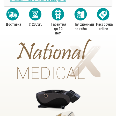
Доставка
С 2005г.
Гарантия
Наложенный
Рассрочка
до 10
платёж
online
лет
National
MEDICAL