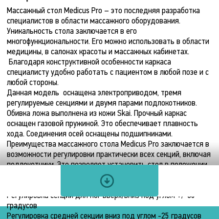
Массажный стол Medicus Pro – это последняя разработка
специалистов в области массажного оборудования.
Уникальность стола заключается в его
Технические
МАССАЖНЫЙ
многофункциональности. Его можно использовать в области
СТОЛ
характеристики
медицины, в салонах красоты и массажных кабинетах.
MEDICUS
Благодаря конструктивной особенности каркаса
PRO
специалисту удобно работать с пациентом в любой позе и с
Мультимедия
Конструктивные
Электродвигатель
любой стороны.
Данная модель оснащена электроприводом, тремя
особенности
регулируемые секциями и двумя парами подлокотников.
Пульт
Количество
Обивка ложа выполнена из кожи Skai. Прочный каркас
управления
двигателей
Тип
оснащен газовой пружиной. Это обеспечивает плавность
конструкции
Педаль
1
хода. Соединения осей оснащены подшипниками.
шт.
Стационарная
Преимущества массажного стола Medicus Pro заключается в
Скорость
Размеры
возможности регулировки практически всех секций, включая
Количество
подъёма
секций
упаковки
подлокотники. Это позволяет установить стол в положении
«домиком» и по Трентеленбергу
6
7
мм/
Регулировка высоты от 50 до 90 см
шт.
Длина
сек.
Регулировка секции для ног вверх/вниз под углом +/-30
Регулировка
210
градусов
Время
высоты
см.
Регулировка средней секции вниз под углом -25 градусов
подъёма
ложа