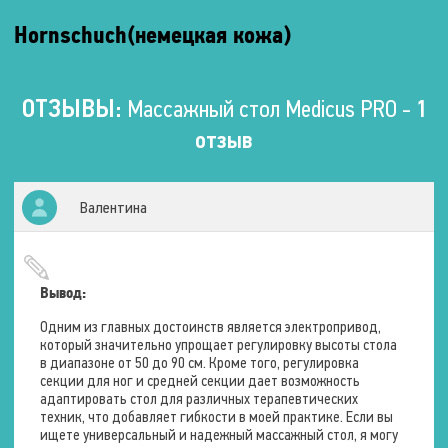
°
работы
Регулировка
Hornschuch(немецкая кожа)
От
наклона
розетки
секции
ног
Напряжение
ОТЗЫВЫ:
Массажный стол Medicus PRO -
1
-40
220
отзыв
–
В
+40
°.
Частота
Регулировка
50
Валентина
наклона
–
головной
50
секции
Гц.
От
Длина
Вывод:
0
кабеля
°
пульта
Одним из главных достоинств является электропривод,
управления
который значительно упрощает регулировку высоты стола
Изменение
в диапазоне от 50 до 90 см. Кроме того, регулировка
ширины
0
секции для ног и средней секции дает возможность
ложа
м.
адаптировать стол для различных терапевтических
Нет
техник, что добавляет гибкости в моей практике. Если вы
Длина
160
ищете универсальный и надежный массажный стол, я могу
сетевого