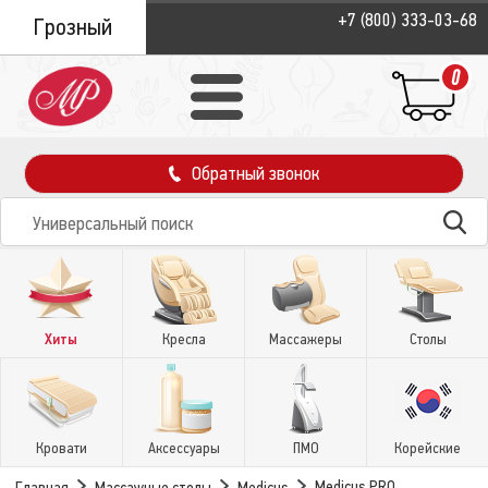
+7 (800) 333-03-68
Грозный
0
Обратный звонок
Хиты
Кресла
Массажеры
Столы
Кровати
Аксессуары
ПМО
Корейские
Medicus PRO