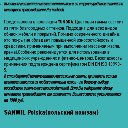
Высококачественная искусственная кожа со структурой кожи телёнка
комплекте
Размеры
–
немецкого производителя Hornschuch
95
(в
Подголовник
см.
разложенном
Встроенный
Представлена в коллекции
. Цветовая гамма состоит
TUNDRA
состоянии)
из пяти благородных оттенков. Подходит для всех видов
Вес
Подлокотники
обивок мебели и покрытий. Помимо современного дизайна,
изголовья
Длина
это покрытие обладает повышенной износостойкость к
Нетто
Съёмный
средствам, применяемым при выполнении массажа( масла,
0
(без
Регулировка
крема).Особенно рекомендуется для использования в
см.
упаковки)
наклона
медицинских учреждениях и фитнес-центрах. Безопасность
Ширина
подголовника
0
применения подтверждена сертификатом DIN EN ISO 10993-
кг.
5.
0
-25
см.
Брутто
В стандартной комплектации массажные столы, кушетки и валики
–
(с
+40
изготавливаются из любого оттенка кожи - по Вашему выбору,
Высота
упаковкой)
°.
российского и польского производителей. Если Вы выбираете обивку
0
немецкого производителя, то стоимость Вашего заказа увеличивается
Регулировка
75
см.
наклона
на 1500 руб.
кг.
секции
спины
SANWIL Polska(польский кожзам)
Питание
От
-70
Режим