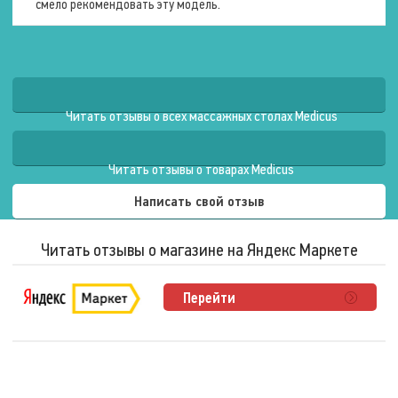
см
смело рекомендовать эту модель.
кабеля
150
4
см
м.
140
см
81
Условия
см
эксплуатации
Читать отзывы о всех массажных столах Medicus
80
см
55
Максимальный
см
Читать отзывы о товарах Medicus
вес
60
пользователя
см
Написать свой отзыв
65
350
см
кг.
66
Читать отзывы о магазине на Яндекс Маркете
Максимальный
см
рост
71
пользователя
см
Перейти
70
0
см
см.
75
см
76
Используемые
см