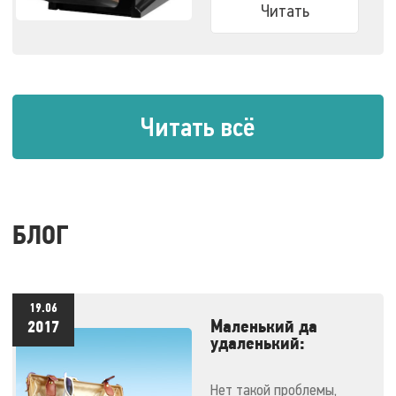
Читать
Читать всё
БЛОГ
19.06
Маленький да
2017
удаленький:
массажеры,
незаменимые в
Нет такой проблемы,
отпуске