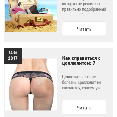
которую не решил бы
правильно подобранный
массажер. Эти
компактные малютки
поместятся даже в
Читать
ручную кладь и не
дадут испортить
отпуск!
14.06
Как справиться с
2017
целлюлитом: 7
эффективных
методов
Целлюлит – это не
болезнь. Целлюлит не
связан (ну, совсем уж
напрямую) с ожирением.
Узнайте все о способах
победить целлюлит.
Читать