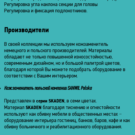
Ширина
Регулировка угла наклона секции для головы
25
50
Регулировка и фиксация подлокотников.
сек.
70
–
см.
95
см.
Размеры
Высота
Производители
Способ
(в
60
регулировки
сложенном
см.
В своей коллекции мы используем кожзаменитель
высоты
состоянии)
немецкого и польского производителей. Материалы
ложа
обладают не только повышенной износостойкостью,
Размеры
Электродвигателем
современным дизайном, но и большой палитрой цветов,
Длина
ложа
Способ
благодаря которой Вы можете подобрать оборудование в
0
регулировки
соответствии с Вашим интерьером.
см.
Длина
наклона
секций
Ширина
Кожзаменитель польской компании SANWIL Polska
203
см.
Механический
0
Представлен в
, в семи цветах.
серии SKADEN
см.
Ширина
Отверстие
Материал
благодаря тиснению и огнестойкости
для
SKADEN
Высота
60
лица
используют как обивку мебели в общественных местах −
см.
0
оборудование интерьера гостиниц, банков, баров, кафе и как
Есть,
см.
Высота
обивку больничного и реабилитационного оборудования.
заглушка
в
50