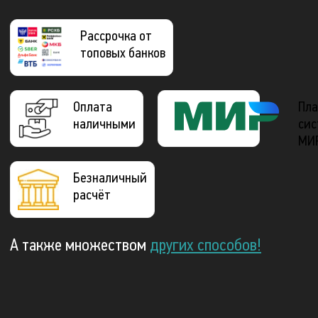
Рассрочка от
топовых банков
Оплата
Пла
наличными
сис
МИ
Безналичный
расчёт
А также множеством
других способов!