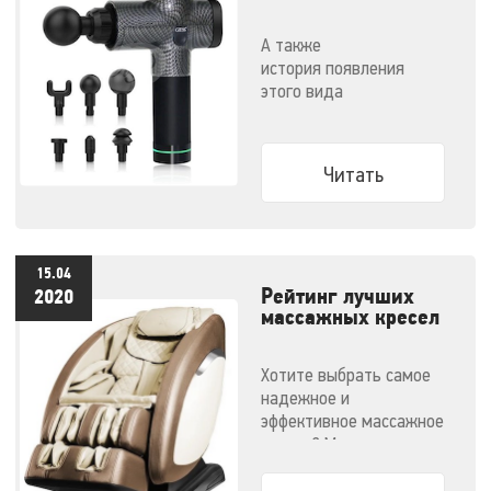
массажер и как им
правильно
А также
пользоваться
история появления
этого вида
массажеров и советы по
выбору конкретной
модели
Читать
15.04
Рейтинг лучших
2020
массажных кресел
- 2020
Хотите выбрать самое
надежное и
эффективное массажное
кресло? Мы
решили облегчить вам
задачу.