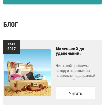
БЛОГ
19.06
Маленький да
2017
удаленький:
массажеры,
незаменимые в
Нет такой проблемы,
отпуске
которую не решил бы
правильно подобранный
массажер. Эти
компактные малютки
поместятся даже в
Читать
ручную кладь и не
дадут испортить