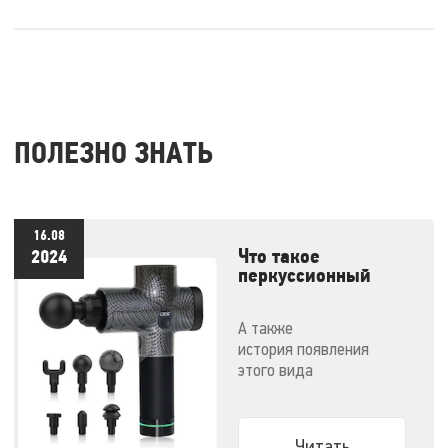
ПОЛЕЗНО ЗНАТЬ
16.08
Что такое
2024
перкуссионный
массажер и как им
правильно
А также
пользоваться
история появления
этого вида
массажеров и советы по
выбору конкретной
модели
Читать