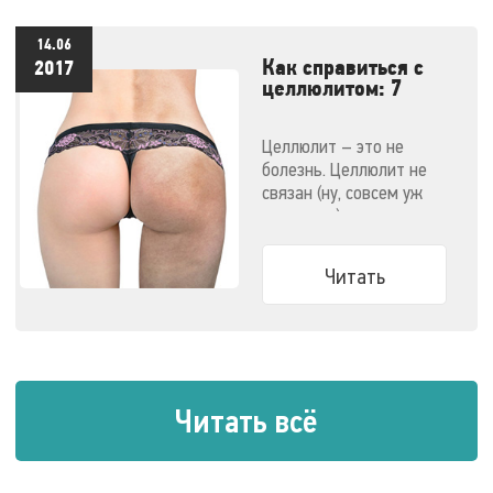
отпуск!
14.06
Как справиться с
2017
целлюлитом: 7
эффективных
методов
Целлюлит – это не
болезнь. Целлюлит не
связан (ну, совсем уж
напрямую) с ожирением.
Узнайте все о способах
победить целлюлит.
Читать
Читать всё