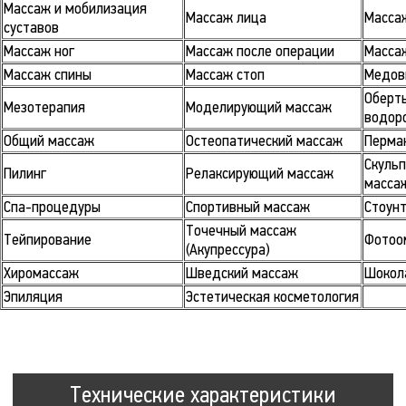
Массаж и мобилизация
Массаж лица
Массаж
суставов
Массаж ног
Массаж после операции
Масса
Массаж спины
Массаж стоп
Медов
Оберт
Мезотерапия
Моделирующий массаж
водор
Общий массаж
Остеопатический массаж
Перма
Скуль
Пилинг
Релаксирующий массаж
масса
Спа-процедуры
Спортивный массаж
Стоун
Точечный массаж
Тейпирование
Фотоо
(Акупрессура)
Хиромассаж
Шведский массаж
Шокол
Эпиляция
Эстетическая косметология
Технические характеристики