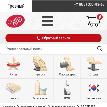
+7 (800) 333-03-68
Грозный
0
Обратный звонок
Хиты
Кресла
Массажеры
Столы
Кровати
Аксессуары
ПМО
Корейские
PROFFI 5.3