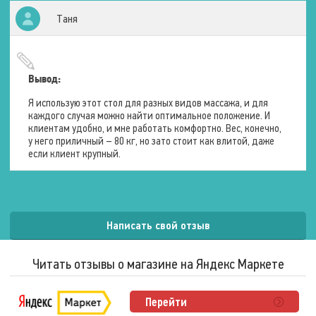
Длина
Таня
200 см.
Ширина
70-110 см.
Высота
65 – 85 см.
Вывод:
Я использую этот стол для разных видов массажа, и для
Условия эксплуатации
каждого случая можно найти оптимальное положение. И
клиентам удобно, и мне работать комфортно. Вес, конечно,
у него приличный – 80 кг, но зато стоит как влитой, даже
Максимальный вес
если клиент крупный.
пользователя
190 кг.
Написать свой отзыв
Читать отзывы о магазине на Яндекс Маркете
Перейти