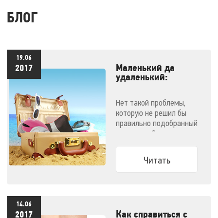
БЛОГ
19.06
Маленький да
2017
удаленький:
массажеры,
незаменимые в
Нет такой проблемы,
отпуске
которую не решил бы
правильно подобранный
массажер. Эти
компактные малютки
поместятся даже в
Читать
ручную кладь и не
дадут испортить
отпуск!
14.06
Как справиться с
2017