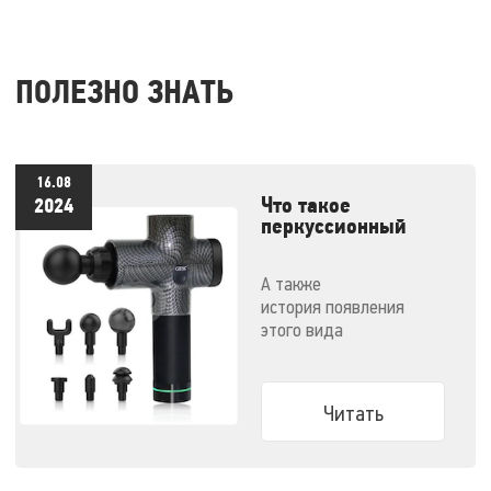
ПОЛЕЗНО ЗНАТЬ
16.08
Что такое
2024
перкуссионный
массажер и как им
правильно
А также
пользоваться
история появления
этого вида
массажеров и советы по
выбору конкретной
модели
Читать