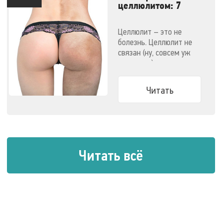
целлюлитом: 7
эффективных
методов
Целлюлит – это не
болезнь. Целлюлит не
связан (ну, совсем уж
напрямую) с ожирением.
Узнайте все о способах
победить целлюлит.
Читать
Читать всё