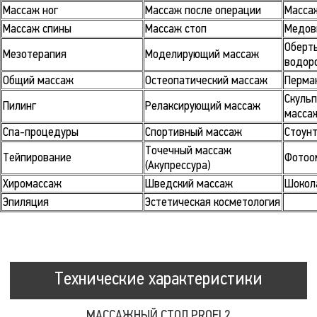
Массаж ног
Массаж после операции
Масса
Массаж спины
Массаж стоп
Медов
Оберт
Мезотерапия
Моделирующий массаж
водор
Общий массаж
Остеопатический массаж
Перма
Скуль
Пилинг
Релаксирующий массаж
масса
Спа-процедуры
Спортивный массаж
Стоун
Точечный массаж
Тейпирование
Фотоо
(Акупрессура)
Хиромассаж
Шведский массаж
Шокол
Эпиляция
Эстетическая косметология
Технические характеристики
МАССАЖНЫЙ СТОЛ PROFI 2