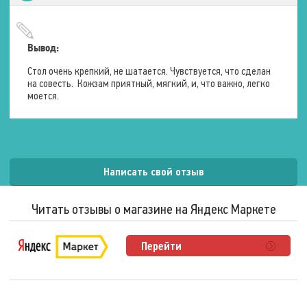
Ширина
71 см.
Высота
65 – 85 см.
Вывод:
Стол очень крепкий, не шатается. Чувствуется, что сделан
Условия эксплуатации
на совесть. Кожзам приятный, мягкий, и, что важно, легко
моется.
Максимальный вес
пользователя
190 кг.
Написать свой отзыв
Читать отзывы о магазине на Яндекс Маркете
Перейти