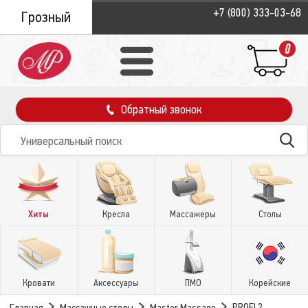
+7 (800) 333-03-68
Грозный
0
Обратный звонок
Хиты
Кресла
Массажеры
Столы
Кровати
Аксессуары
ПМО
Корейские
PROFI 2