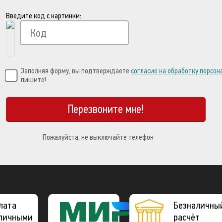
Введите код с картинки:
Заполняя форму, вы подтверждаете
согласие на обработку персо
пишите!
Перезвоните мне!
Пожалуйста, не выключайте телефон
лата
Платежная
Безналичны
личными
система
расчёт