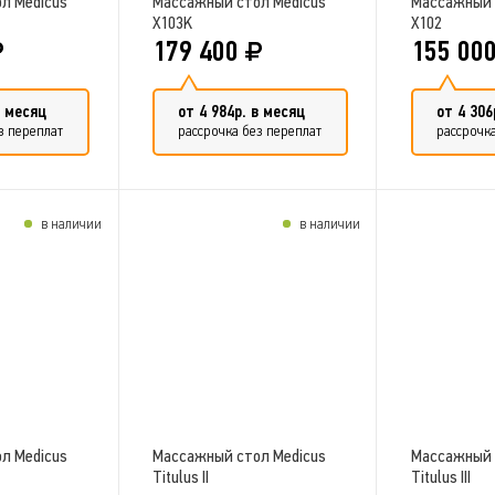
л Medicus
Массажный стол Medicus
Массажный 
X103K
X102
179 400
155 00
в месяц
от 4 984р. в месяц
от 4 306
з переплат
рассрочка без переплат
рассрочка
в наличии
в наличии
в сравнение
Добавить в сравнение
Добави
л Medicus
Массажный стол Medicus
Массажный 
Titulus II
Titulus III