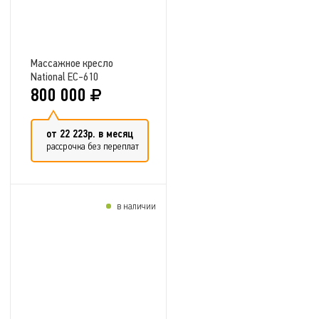
Массажное кресло
National EC-610
EVOLUTION
800 000
от 22 223р. в месяц
рассрочка без переплат
в наличии
Добавить в сравнение